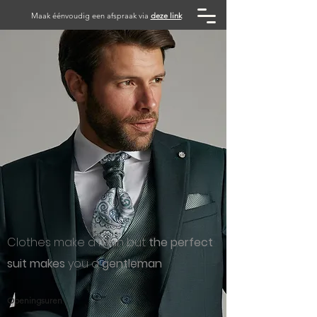
Maak éénvoudig een afspraak via
deze link
Clothes make a man but
the perfect
suit makes
you a
gentleman
Openingsuren